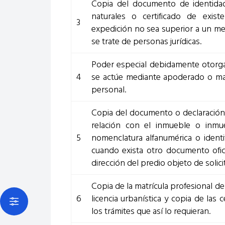
Copia del documento de identidad
naturales o certificado de exist
3
expedición no sea superior a un me
se trate de personas jurídicas.
Poder especial debidamente otorgad
4
se actúe mediante apoderado o man
personal.
Copia del documento o declaración 
relación con el inmueble o inmue
5
nomenclatura alfanumérica o identif
cuando exista otro documento ofic
dirección del predio objeto de solic
Copia de la matrícula profesional de
6
licencia urbanística y copia de las 
Open actions menu
los trámites que así lo requieran.